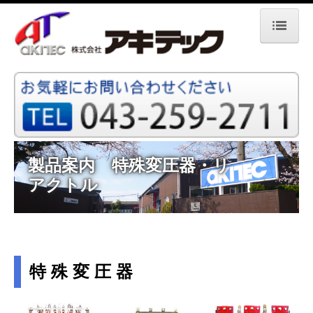
ホーム
会社案内
事業案内
製品案内　特殊変圧器・リ
製品紹介
アクトル
製品案内 標準変圧器（トランス）
製品案内 収納ケース
製品案内 特殊変圧器・リアクトル
特 殊 変 圧 器
製品案内 ノイズカットトランス